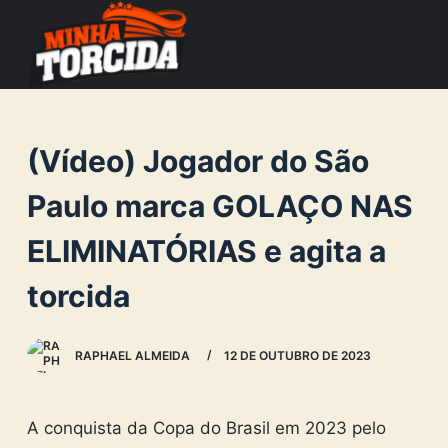
S
k
i
p
t
(Vídeo) Jogador do São
o
c
Paulo marca GOLAÇO NAS
o
ELIMINATÓRIAS e agita a
n
t
torcida
e
n
RAPHAEL ALMEIDA
12 DE OUTUBRO DE 2023
t
A conquista da Copa do Brasil em 2023 pelo