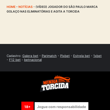
HOME
-
NOTÍCIAS
-
(VÍDEO) JOGADOR DO SÃO PAULO MARCA
GOLAÇO NAS ELIMINATÓRIAS E AGITA A TORCIDA
Cadastro:
Galera bet
-
Parimatch
-
Pixbet
-
Estrela bet
-
1xbet
-
F12 bet
-
betnacional
18+
Jogue com responsabilidade