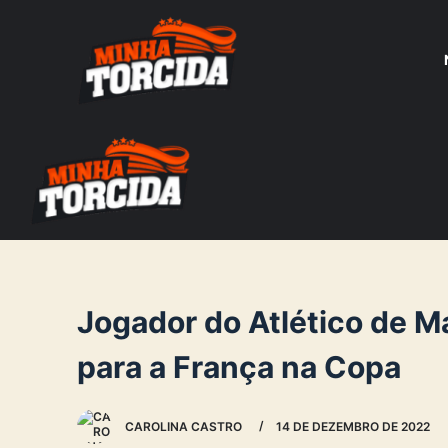
S
k
i
p
t
o
c
o
n
t
e
Jogador do Atlético de M
n
para a França na Copa
t
CAROLINA CASTRO
14 DE DEZEMBRO DE 2022