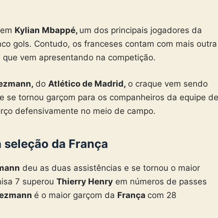
a em
Kylian Mbappé,
um dos principais jogadores da
nco gols. Contudo, os franceses contam com mais outra
e que vem apresentando na competição.
iezmann,
do
Atlético de Madrid,
o craque vem sendo
e se tornou garçom para os companheiros da equipe d
orço defensivamente no meio de campo.
 seleção da França
mann
deu as duas assistências e se tornou o maior
misa 7 superou
Thierry Henry
em números de passes
iezmann
é o maior garçom da
França
com 28