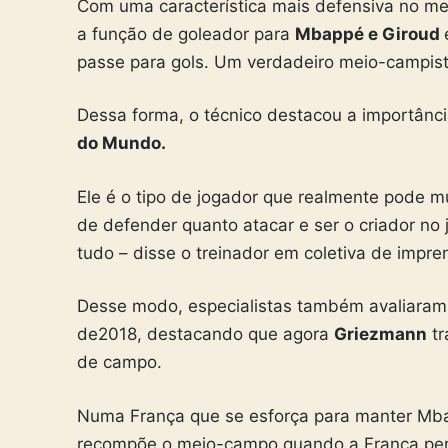
de2018, destacando que agora
Griezmann
tr
de campo.
Numa França que se esforça para manter Mb
recompõe o meio-campo quando a França perde
percorrendo grandes distâncias. Quando tem
criativo, do último passe, como um “camisa 10”
importante porque permite ao time ter Mbapp
recomposição. É um jogador que, além de prod
Eduardo Mansur, comentarista do sportv.
💙🤍❤️
pic.twitter.com/tfqv0yLjZb
— Antoine Griezmann (@AntoGriezmann)
Nov