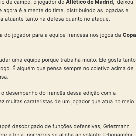
az muitas carateristas de um jogador que atua no meio
appé desobrigado de funções defensivas, Griezmann
 a bola, por vezes se alinha ao volante Tchouaméni,
 a bola, faz uma função de meia ofensivo, de homem
. Além de atacar a área para finalizar. A função dele é
é fresco para as arrancadas, sem se desgastar com
uzir com bola, dá equilíbrio ao time — analisa Carlos
ember 26, 2022