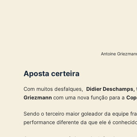
Sendo o terceiro maior goleador da equipe 
performance diferente da que ele é conhecid
Com uma característica mais defensiva no m
a função de goleador para
Mbappé e Giroud
passe para gols. Um verdadeiro meio-campist
Dessa forma, o técnico destacou a importânci
do Mundo.
Ele é o tipo de jogador que realmente pode m
de defender quanto atacar e ser o criador no
tudo – disse o treinador em coletiva de impre
Desse modo, especialistas também avaliara