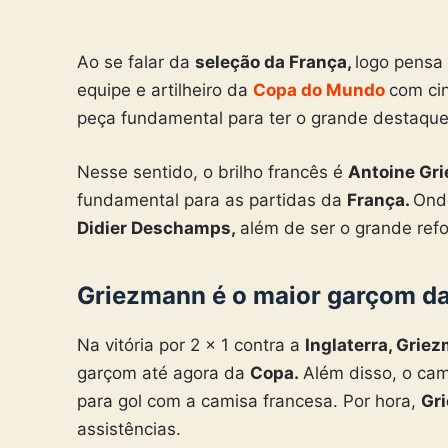
Ao se falar da
seleção da França,
logo pens
equipe e artilheiro da
Copa do Mundo
com ci
peça fundamental para ter o grande destaqu
Nesse sentido, o brilho francês é
Antoine Gr
fundamental para as partidas da
França.
Ond
Didier Deschamps,
além de ser o grande ref
Griezmann é o maior garçom da
Na vitória por 2 x 1
contra a
Inglaterra,
Griez
garçom até agora da
Copa.
Além disso, o ca
para gol com a camisa francesa. Por hora,
Gr
assistências.