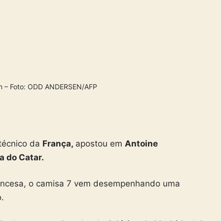
francesa, o camisa 7 vem desempenhando uma
o.
eio de campo, o jogador do
Atlético de Madrid,
deixou
e agora é a mente do time, distribuindo as jogadas e
a atuante tanto na defesa quanto no ataque.
a do jogador para a equipe francesa nos jogos da
Copa
udar uma equipe porque trabalha muito. Ele gosta tanto
 jogo. É alguém que pensa sempre no coletivo acima de
nsa.
m o desempenho do francês dessa edição com a