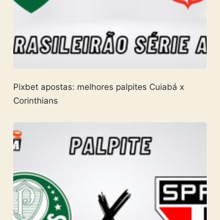
Pixbet apostas: melhores palpites Cuiabá x
Corinthians