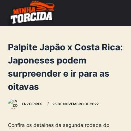
S
k
i
p
t
Palpite Japão x Costa Rica:
o
c
Japoneses podem
o
surpreender e ir para as
n
t
oitavas
e
n
ENZO PIRES
25 DE NOVEMBRO DE 2022
t
Confira os detalhes da segunda rodada do