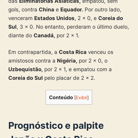
das
Eliminatórias Asiáticas,
empatou, sem
gols, contra
China
e
Equador.
Por outro lado,
venceram
Estados Unidos
, 2 x 0, e
Coreia do
Sul
, 3 x 0. No entanto, perderam o último duelo,
diante do
Canadá,
por 2 x 1.
Em contrapartida, a
Costa Rica
venceu os
amistosos contra a
Nigéria,
por 2 x 0, o
Uzbequistão,
por 2 x 1, e empatou com a
Coreia do
Sul
pelo placar de 2 x 2.
Conteúdo
[
Exibir
]
Prognóstico e palpite