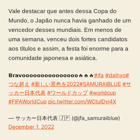
Vale destacar que antes dessa Copa do
Mundo, o Japão nunca havia ganhado de um
vencedor desses mundiais. Em menos de
uma semana, venceu dois fortes candidatos
aos títulos e assim, a festa foi enorme para a
comunidade japonesa e asiática.
𝗕𝗿𝗮𝘃𝗼𝗼𝗼𝗼𝗼𝗼𝗼𝗼𝗼𝗼𝗼𝗼𝗼𝗼𝗼🔥🔥🔥
#jfa
#daihyo
#
つな超え
#新しい景色を2022
#SAMURAIBLUE
#サ
ッカー日本代表
#ワールドカップ
#worldcup
#FIFAWorldCup
pic.twitter.com/WCtulDvi4X
— サッカー日本代表 🇯🇵 (@jfa_samuraiblue)
December 1, 2022