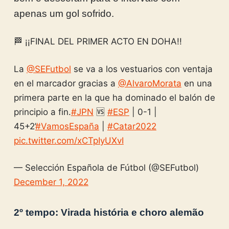
apenas um gol sofrido.
🏁 ¡¡FINAL DEL PRIMER ACTO EN DOHA!!
La
@SEFutbol
se va a los vestuarios con ventaja
en el marcador gracias a
@AlvaroMorata
en una
primera parte en la que ha dominado el balón de
principio a fin.
#JPN
🆚
#ESP
| 0-1 |
45+2’
#VamosEspaña
|
#Catar2022
pic.twitter.com/xCTpIyUXvI
— Selección Española de Fútbol (@SEFutbol)
December 1, 2022
2º tempo: Virada história e choro alemão