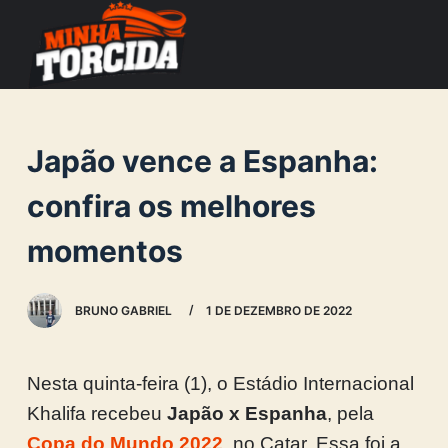
S
k
i
p
t
Japão vence a Espanha:
o
c
confira os melhores
o
momentos
n
t
e
BRUNO GABRIEL
1 DE DEZEMBRO DE 2022
n
t
Nesta quinta-feira (1), o Estádio Internacional
Khalifa recebeu
Japão x Espanha
, pela
Copa do Mundo 2022
, no Catar. Essa foi a