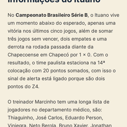
No
Campeonato Brasileiro Série B
, o Ituano vive
um momento abaixo do esperado, apenas uma
vitória nos últimos cinco jogos, além de somar
três jogos sem vencer, dois empates e uma
derrota na rodada passada diante da
Chapecoense em Chapecó por 1 x 0. Com o
resultado, o time paulista estaciona na 14ª
colocação com 20 pontos somados, com isso o
sinal de alerta está ligado porque são dois
pontos do Z4.
O treinador Marcinho tem uma longa lista de
jogadores no departamento médico, são:
Thiaguinho, José Carlos, Eduardo Person,
Viniegra, Neto Berola, Bruno Xavier, Jonathan