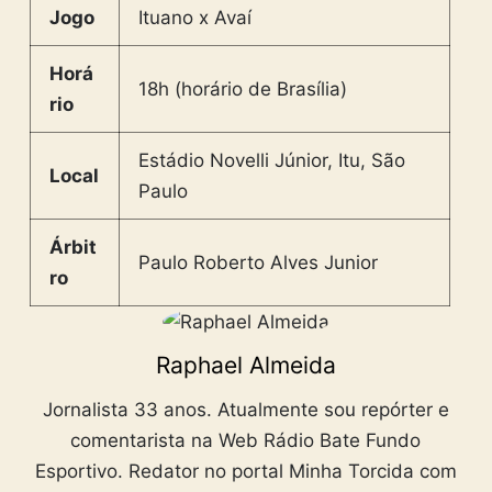
Jogo
Ituano x Avaí
Horá
18h (horário de Brasília)
rio
Estádio Novelli Júnior, Itu, São
Local
Paulo
Árbit
Paulo Roberto Alves Junior
ro
Raphael Almeida
Jornalista 33 anos. Atualmente sou repórter e
comentarista na Web Rádio Bate Fundo
Esportivo. Redator no portal Minha Torcida com