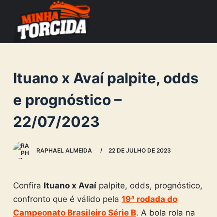
S
k
i
p
t
Ituano x Avaí palpite, odds
o
c
e prognóstico –
o
22/07/2023
n
t
e
RAPHAEL ALMEIDA
22 DE JULHO DE 2023
n
t
Confira
Ituano x Avaí
palpite, odds, prognóstico,
confronto que é válido pela
19ª rodada do
Campeonato Brasileiro Série B
. A bola rola na