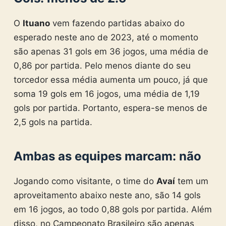
O
Ituano
vem fazendo partidas abaixo do
esperado neste ano de 2023, até o momento
são apenas 31 gols em 36 jogos, uma média de
0,86 por partida. Pelo menos diante do seu
torcedor essa média aumenta um pouco, já que
soma 19 gols em 16 jogos, uma média de 1,19
gols por partida. Portanto, espera-se menos de
2,5 gols na partida.
Ambas as equipes marcam: não
Jogando como visitante, o time do
Avaí
tem um
aproveitamento abaixo neste ano, são 14 gols
em 16 jogos, ao todo 0,88 gols por partida. Além
disso, no Campeonato Brasileiro são apenas