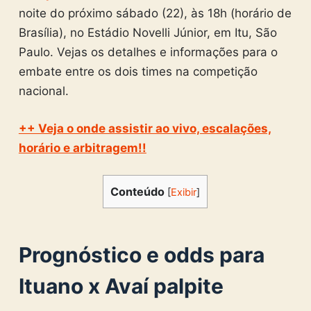
noite do próximo sábado (22), às 18h (horário de
Brasília), no Estádio Novelli Júnior, em Itu, São
Paulo. Vejas os detalhes e informações para o
embate entre os dois times na competição
nacional.
++ Veja o onde assistir ao vivo, escalações,
horário e arbitragem!!
Conteúdo
[
Exibir
]
Prognóstico e odds para
Ituano x Avaí palpite