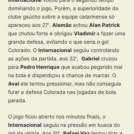
Internacional
voltou para o segundo tempo
dominando o jogo. Porém, a superioridade do
clube gaúcho sobre a equipe catarinense só
apareceu aos 27′.
Alemão
achou
Alan Patrick
que chutou forte e obrigou
Vladimir
a fazer uma
grande defesa, evitando o que seria o gol
Colorado. O
Internacional
seguiu controlando
as ações da partida. aos 32′,
Gabriel
cruzou
para
Pedro Henrique
que acabou pegando mal
na bola e disperdiçou a chance de marcar. O
Avaí
ate tentou pressionar, mas não conseguia
furar a defesa Colorada nas jogadas de bola
parada.
O jogo ficou aberto nos minutos finais, o
Internacional
seguiu na pressão em busca do
gol da vitória. Aos 50′,
Rafael Vaz
tentou tirar a