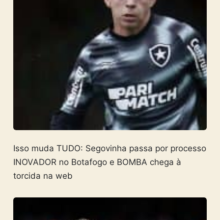
Isso muda TUDO: Segovinha passa por processo
INOVADOR no Botafogo e BOMBA chega à
torcida na web