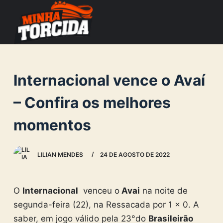
S
k
i
p
t
Internacional vence o Avaí
o
c
– Confira os melhores
o
momentos
n
t
e
LILIAN MENDES
24 DE AGOSTO DE 2022
n
t
O
Internacional
venceu o
Avai
na noite de
segunda-feira (22), na Ressacada por 1 x 0. A
saber, em jogo válido pela 23°do
Brasileirão