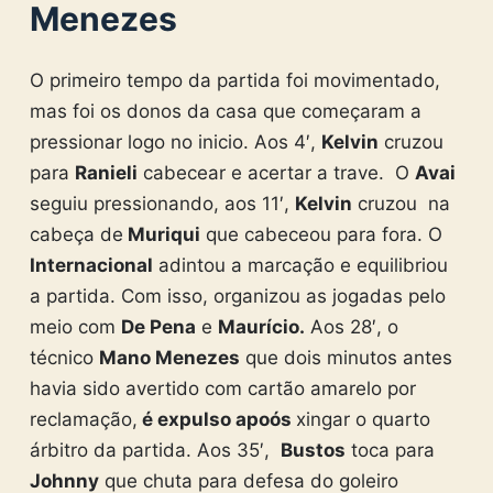
Menezes
O primeiro tempo da partida foi movimentado,
mas foi os donos da casa que começaram a
pressionar logo no inicio. Aos 4′,
Kelvin
cruzou
para
Ranieli
cabecear e acertar a trave. O
Avai
seguiu pressionando, aos 11′,
Kelvin
cruzou na
cabeça de
Muriqui
que cabeceou para fora. O
Internacional
adintou a marcação e equilibriou
a partida. Com isso, organizou as jogadas pelo
meio com
De Pena
e
Maurício.
Aos 28′, o
técnico
Mano Menezes
que dois minutos antes
havia sido avertido com cartão amarelo por
reclamação,
é expulso apoós
xingar o quarto
árbitro da partida. Aos 35′,
Bustos
toca para
Johnny
que chuta para defesa do goleiro