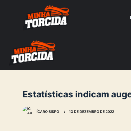
S
k
i
p
t
o
c
o
n
t
e
Estatísticas indicam aug
n
t
ÍCARO BISPO
13 DE DEZEMBRO DE 2022