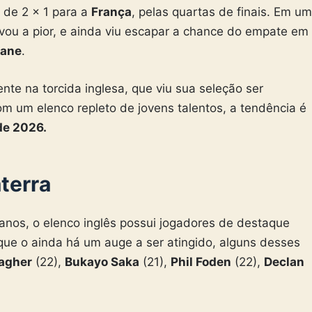
 de 2 x 1 para a
França
, pelas quartas de finais. Em um
levou a pior, e ainda viu escapar a chance do empate em
Kane
.
nte na torcida inglesa, que viu sua seleção ser
m um elenco repleto de jovens talentos, a tendência é
de 2026.
aterra
os, o elenco inglês possui jogadores de destaque
 que o ainda há um auge a ser atingido, alguns desses
lagher
(22),
Bukayo Saka
(21),
Phil Foden
(22),
Declan