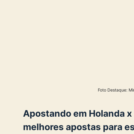
Foto Destaque: Mi
Apostando em Holanda x 
melhores apostas para e