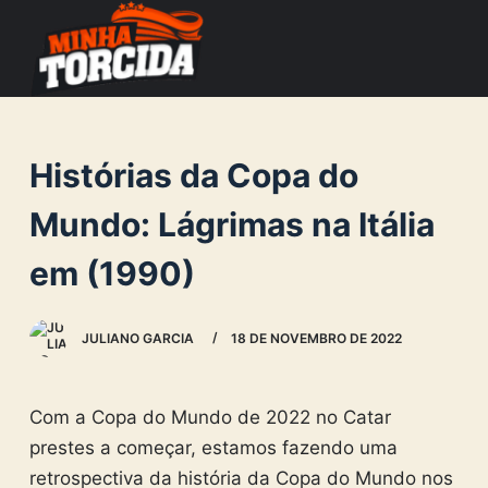
S
k
i
p
t
Histórias da Copa do
o
c
Mundo: Lágrimas na Itália
o
em (1990)
n
t
e
JULIANO GARCIA
18 DE NOVEMBRO DE 2022
n
t
Com a Copa do Mundo de 2022 no Catar
prestes a começar, estamos fazendo uma
retrospectiva da história da Copa do Mundo nos