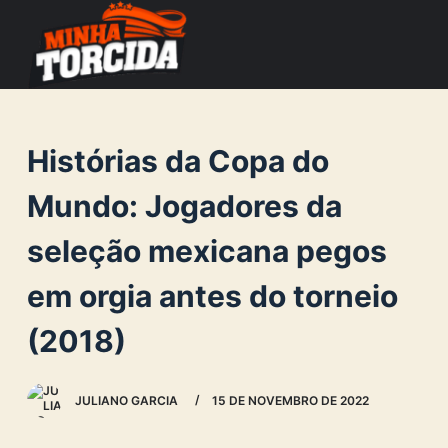
S
k
i
p
t
Histórias da Copa do
o
c
Mundo: Jogadores da
o
seleção mexicana pegos
n
t
em orgia antes do torneio
e
n
(2018)
t
JULIANO GARCIA
15 DE NOVEMBRO DE 2022