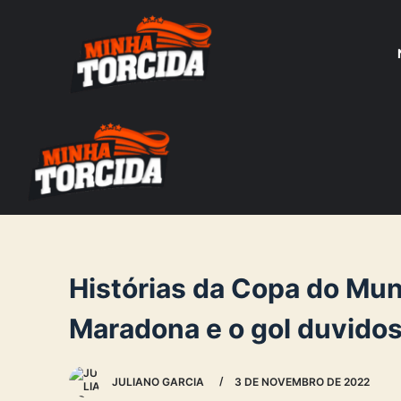
S
k
i
p
t
o
c
o
n
t
e
Histórias da Copa do Mun
n
Maradona e o gol duvido
t
JULIANO GARCIA
3 DE NOVEMBRO DE 2022