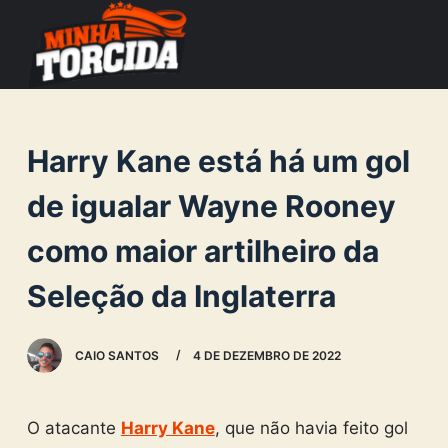
S
k
i
p
t
Harry Kane está há um gol
o
c
de igualar Wayne Rooney
o
como maior artilheiro da
n
t
Seleção da Inglaterra
e
n
CAIO SANTOS
4 DE DEZEMBRO DE 2022
t
O atacante
Harry Kane
, que não havia feito gol