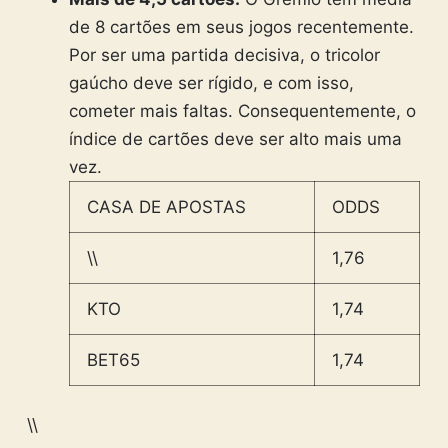
de 8 cartões em seus jogos recentemente.
Por ser uma partida decisiva, o tricolor
gaúcho deve ser rígido, e com isso,
cometer mais faltas. Consequentemente, o
índice de cartões deve ser alto mais uma
vez.
CASA DE APOSTAS
ODDS
\\
1,76
KTO
1,74
BET65
1,74
\\