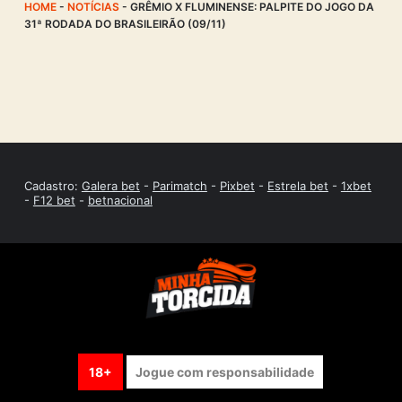
HOME
-
NOTÍCIAS
-
GRÊMIO X FLUMINENSE: PALPITE DO JOGO DA
31ª RODADA DO BRASILEIRÃO (09/11)
Cadastro:
Galera bet
-
Parimatch
-
Pixbet
-
Estrela bet
-
1xbet
-
F12 bet
-
betnacional
18+
Jogue com responsabilidade