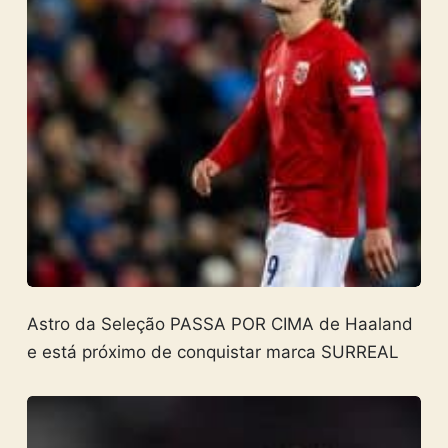
Astro da Seleção PASSA POR CIMA de Haaland
e está próximo de conquistar marca SURREAL