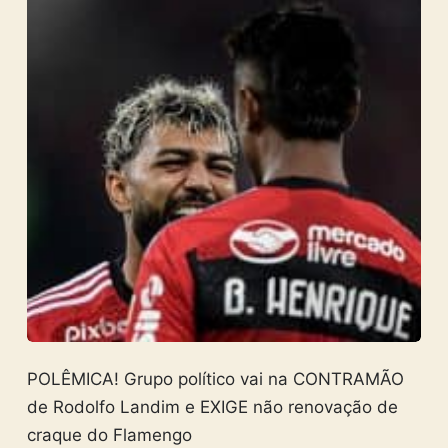
POLÊMICA! Grupo político vai na CONTRAMÃO
de Rodolfo Landim e EXIGE não renovação de
craque do Flamengo