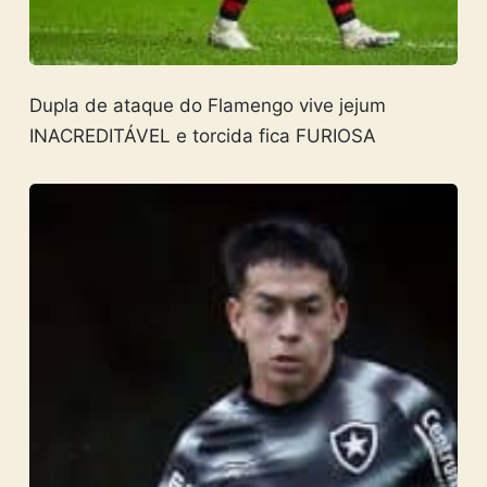
Dupla de ataque do Flamengo vive jejum
INACREDITÁVEL e torcida fica FURIOSA