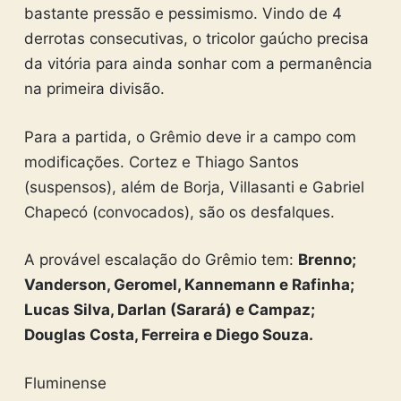
bastante pressão e pessimismo. Vindo de 4
derrotas consecutivas, o tricolor gaúcho precisa
da vitória para ainda sonhar com a permanência
na primeira divisão.
Para a partida, o Grêmio deve ir a campo com
modificações. Cortez e Thiago Santos
(suspensos), além de Borja, Villasanti e Gabriel
Chapecó (convocados), são os desfalques.
A provável escalação do Grêmio tem:
Brenno;
Vanderson, Geromel, Kannemann e Rafinha;
Lucas Silva, Darlan (Sarará) e Campaz;
Douglas Costa, Ferreira e Diego Souza.
Fluminense