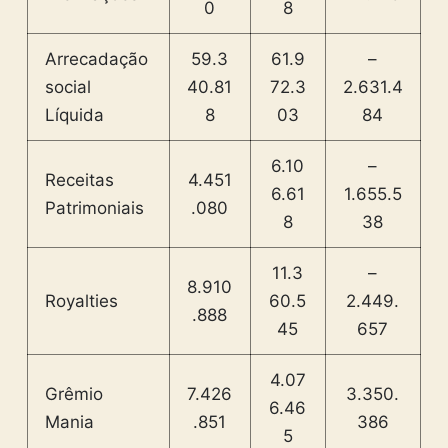
0
8
Arrecadação
59.3
61.9
–
social
40.81
72.3
2.631.4
Líquida
8
03
84
6.10
–
Receitas
4.451
6.61
1.655.5
Patrimoniais
.080
8
38
11.3
–
8.910
Royalties
60.5
2.449.
.888
45
657
4.07
Grêmio
7.426
3.350.
6.46
Mania
.851
386
5