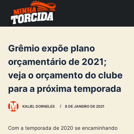
S
k
i
p
t
Grêmio expõe plano
o
c
orçamentário de 2021;
o
veja o orçamento do clube
n
t
para a próxima temporada
e
n
KALIEL DORNELES
8 DE JANEIRO DE 2021
t
Com a temporada de 2020 se encaminhando