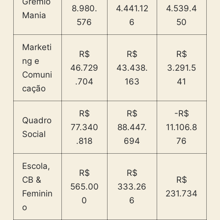
Grêmio
8.980.
4.441.12
4.539.4
Mania
576
6
50
Marketi
R$
R$
R$
ng e
46.729
43.438.
3.291.5
Comuni
.704
163
41
cação
R$
R$
-R$
Quadro
77.340
88.447.
11.106.8
Social
.818
694
76
Escola,
R$
R$
CB &
R$
565.00
333.26
Feminin
231.734
0
6
o