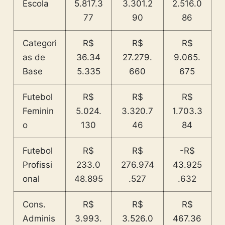
Escola
5.817.3
3.301.2
2.516.0
77
90
86
Categori
R$
R$
R$
as de
36.34
27.279.
9.065.
Base
5.335
660
675
Futebol
R$
R$
R$
Feminin
5.024.
3.320.7
1.703.3
o
130
46
84
Futebol
R$
R$
-R$
Profissi
233.0
276.974
43.925
onal
48.895
.527
.632
Cons.
R$
R$
R$
Adminis
3.993.
3.526.0
467.36