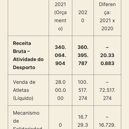
2021
Diferen
(Orça
202
ça:
ment
0
2021 x
o)
2020
Receita
340.
360.
–
Bruta –
064.
395.
20.33
Atividade do
904
787
0.883
Desporto
Venda de
28.0
100.
–
Atletas
00.0
517.
72.517.
(Líquido)
00
274
274
Mecanismo
16.7
–
de
0
29.3
16.729.
Solidariedad