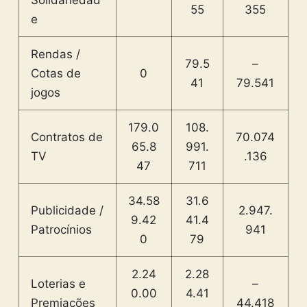
55
355
e
Rendas /
79.5
–
Cotas de
0
41
79.541
jogos
179.0
108.
Contratos de
70.074
65.8
991.
TV
.136
47
711
34.58
31.6
Publicidade /
2.947.
9.42
41.4
Patrocínios
941
0
79
2.24
2.28
Loterias e
–
0.00
4.41
Premiações
44.418