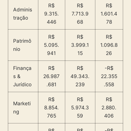
R$
R$
R$
Adminis
9.315.
7.713.9
1.601.4
tração
446
68
78
R$
R$
R$
Patrimô
5.095.
3.999.1
1.096.8
nio
941
15
26
Finança
R$
R$
-R$
s &
26.987
49.343.
22.355
Jurídico
.681
239
.558
R$
R$
R$
Marketi
8.854.
5.974.3
2.880.
ng
765
59
406
R$
R$
-R$