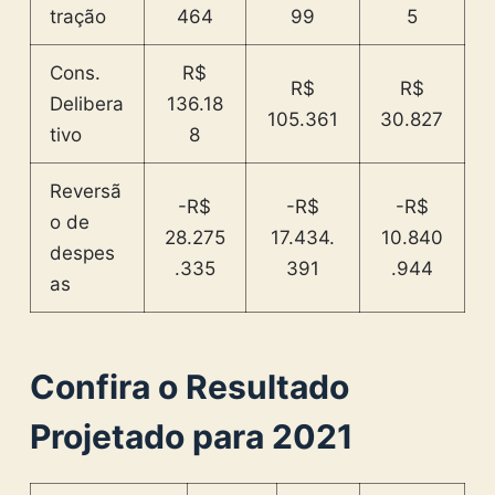
tração
464
99
5
Cons.
R$
R$
R$
Delibera
136.18
105.361
30.827
tivo
8
Reversã
-R$
-R$
-R$
o de
28.275
17.434.
10.840
despes
.335
391
.944
as
Confira o Resultado
Projetado para 2021