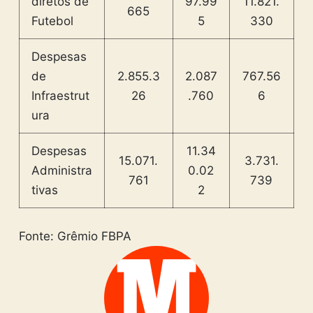
diretos de
97.99
11.821.
665
Futebol
5
330
Despesas
de
2.855.3
2.087
767.56
Infraestrut
26
.760
6
ura
Despesas
11.34
15.071.
3.731.
Administra
0.02
761
739
tivas
2
Fonte: Grêmio FBPA