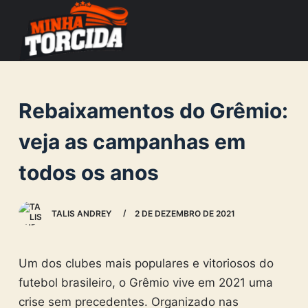
S
k
i
p
t
Rebaixamentos do Grêmio:
o
c
veja as campanhas em
o
todos os anos
n
t
e
TALIS ANDREY
2 DE DEZEMBRO DE 2021
n
t
Um dos clubes mais populares e vitoriosos do
futebol brasileiro, o Grêmio vive em 2021 uma
crise sem precedentes. Organizado nas