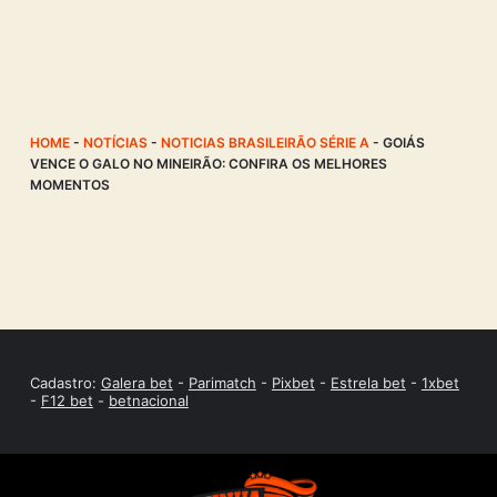
HOME
-
NOTÍCIAS
-
NOTICIAS BRASILEIRÃO SÉRIE A
-
GOIÁS
VENCE O GALO NO MINEIRÃO: CONFIRA OS MELHORES
MOMENTOS
Cadastro:
Galera bet
-
Parimatch
-
Pixbet
-
Estrela bet
-
1xbet
-
F12 bet
-
betnacional