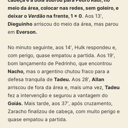
cabeça e a bola sobrou para Pedro Raul, no
meio da área, colocar nas redes, sem goleiro, e
deixar o
Verdão
na frente, 1 x 0
. Aos 13′,
Dieguinho
arriscou do meio da área, mas parou
em
Everson.
No minuto seguinte, aos 14′, Hulk respondeu e,
com perigo, quase empatou a partida. Aos 19′,
bom lançamento de Pedrinho, que encontrou
Nacho,
mas o argentino chutou fraco para a
defesa tranquila de
Tadeu.
Aos 28′,
Allan
arriscou de fora da área e, mais uma vez,
Tadeu
fez a intervenção e segurou a vantagem do
Goiás.
Mais tarde, aos 37′, após cruzamento,
Zaracho finalizou de cabeça, com muito perigo e
quase empatou a partida.