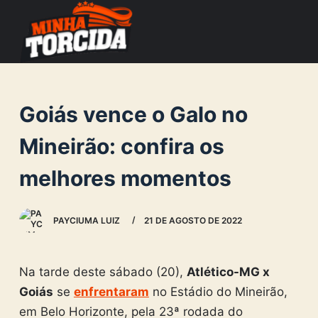
S
k
i
p
t
Goiás vence o Galo no
o
c
Mineirão: confira os
o
melhores momentos
n
t
e
PAYCIUMA LUIZ
21 DE AGOSTO DE 2022
n
t
Na tarde deste sábado (20),
Atlético-MG x
Goiás
se
enfrentaram
no Estádio do Mineirão,
em Belo Horizonte, pela 23ª rodada do