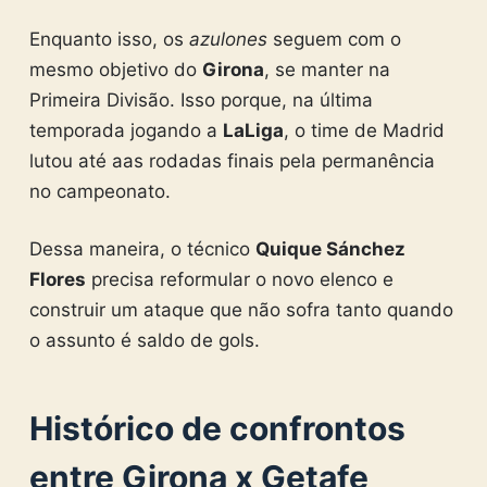
Enquanto isso, os
azulones
seguem com o
mesmo objetivo do
Girona
, se manter na
Primeira Divisão. Isso porque, na última
temporada jogando a
LaLiga
, o time de Madrid
lutou até aas rodadas finais pela permanência
no campeonato.
Dessa maneira, o técnico
Quique Sánchez
Flores
precisa reformular o novo elenco e
construir um ataque que não sofra tanto quando
o assunto é saldo de gols.
Histórico de confrontos
entre
Girona x Getafe