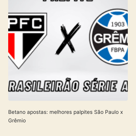
Betano apostas: melhores palpites São Paulo x
Grêmio