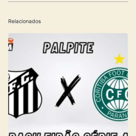
Relacionados