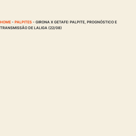
HOME
-
PALPITES
-
GIRONA X GETAFE: PALPITE, PROGNÓSTICO E
TRANSMISSÃO DE LALIGA (22/08)