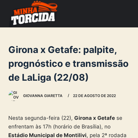
S
k
i
p
t
Girona x Getafe: palpite,
o
c
prognóstico e transmissão
o
de LaLiga (22/08)
n
t
e
GIOVANNA GIARETTA
22 DE AGOSTO DE 2022
n
t
Nesta segunda-feira (22),
Girona x Getafe
se
enfrentam às 17h (horário de Brasília), no
Estádio Municipal de Montilivi
, pela 2ª rodada