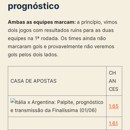
prognóstico
Ambas as equipes marcam:
a princípio, vimos
dois jogos com resultados ruins para as duas
equipes na 1ª rodada. Os times ainda não
marcaram gols e provavelmente não veremos
gols pelos dois lados.
CH
CASA DE APOSTAS
AN
CES
1,65
1,61