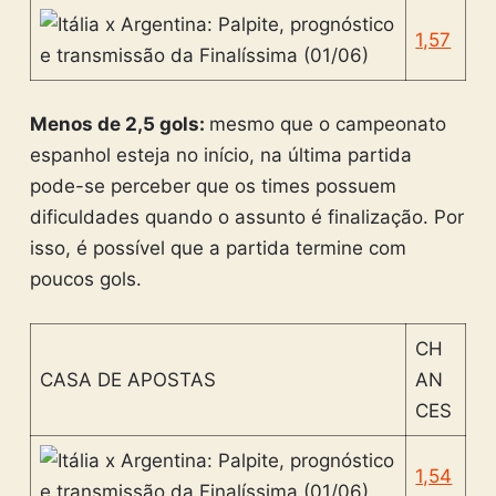
1,57
Menos de 2,5 gols:
mesmo que o campeonato
espanhol esteja no início, na última partida
pode-se perceber que os times possuem
dificuldades quando o assunto é finalização. Por
isso, é possível que a partida termine com
poucos gols.
CH
CASA DE APOSTAS
AN
CES
1,54