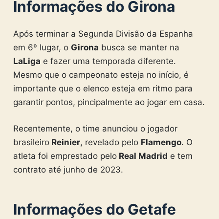
Informações do
Girona
Após terminar a Segunda Divisão da Espanha
em 6º lugar, o
Girona
busca se manter na
LaLiga
e fazer uma temporada diferente.
Mesmo que o campeonato esteja no início, é
importante que o elenco esteja em ritmo para
garantir pontos, pincipalmente ao jogar em casa.
Recentemente, o time anunciou o jogador
brasileiro
Reinier
, revelado pelo
Flamengo
. O
atleta foi emprestado pelo
Real Madrid
e tem
contrato até junho de 2023.
Informações do
Getafe