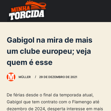
S
k
i
p
t
Gabigol na mira de mais
o
c
um clube europeu; veja
o
quem é esse
n
t
e
MÜLLER
29 DE DEZEMBRO DE 2021
n
t
De férias desde o final da temporada atual,
Gabigol que tem contrato com o Flamengo até
dezembro de 2024, desperta interesse em mais