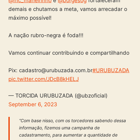
@mc_maneirinho
e
@borgesog
fortaleceram
demais e chutamos a meta, vamos arrecadar o
máximo possível!
A nação rubro-negra é foda!!!
Vamos continuar contribuindo e compartilhando
Pix:
cadastro@urubuzada.com.br
#URUBUZADA
pic.twitter.com/JDcB8kHELJ
— TORCIDA URUBUZADA (@ubzoficial)
September 6, 2023
“Com base nisso, com os torcedores sabendo dessa
informação, fizemos uma campanha de
cadastramento, para aumentar a quantidade de