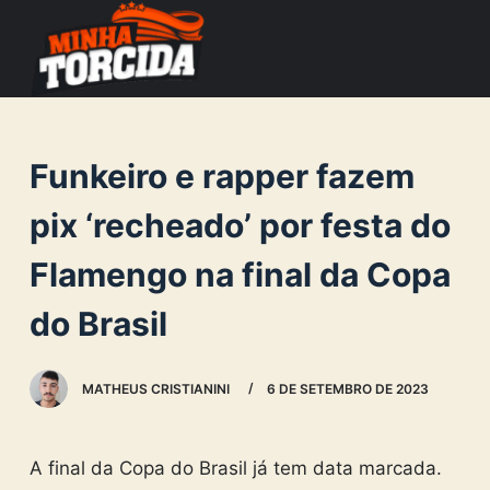
S
k
i
p
t
Funkeiro e rapper fazem
o
c
pix ‘recheado’ por festa do
o
Flamengo na final da Copa
n
t
do Brasil
e
n
MATHEUS CRISTIANINI
6 DE SETEMBRO DE 2023
t
A final da Copa do Brasil já tem data marcada.