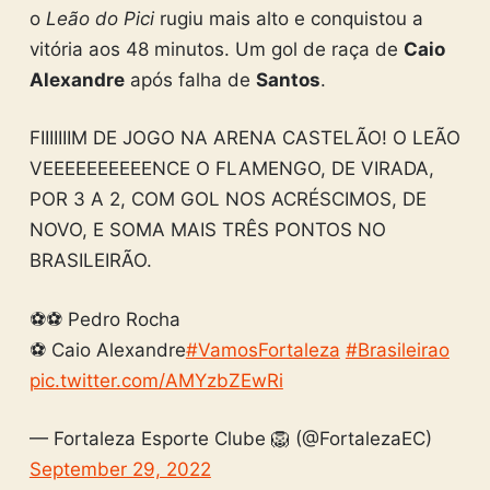
o
Leão
do
Pici
rugiu mais alto e conquistou a
vitória aos 48 minutos. Um gol de raça de
Caio
Alexandre
após falha de
Santos
.
FIIIIIIIM DE JOGO NA ARENA CASTELÃO! O LEÃO
VEEEEEEEEEENCE O FLAMENGO, DE VIRADA,
POR 3 A 2, COM GOL NOS ACRÉSCIMOS, DE
NOVO, E SOMA MAIS TRÊS PONTOS NO
BRASILEIRÃO.
⚽⚽ Pedro Rocha
⚽ Caio Alexandre
#VamosFortaleza
#Brasileirao
pic.twitter.com/AMYzbZEwRi
— Fortaleza Esporte Clube 🦁 (@FortalezaEC)
September 29, 2022