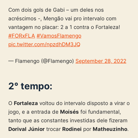
Com dois gols de Gabi – um deles nos
acréscimos -, Mengão vai pro intervalo com
vantagem no placar: 2 a 1 contra o Fortaleza!
#FORxFLA
#VamosFlamengo
pic.twitter.com/npzdhDM3JQ
— Flamengo (@Flamengo)
September 28, 2022
2° tempo:
O
Fortaleza
voltou do intervalo disposto a virar o
jogo, e a entrada de
Moisés
foi fundamental,
tanto que as constantes investidas dele fizeram
Dorival
Júnior
trocar
Rodinei
por
Matheuzinho
.