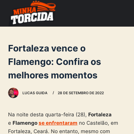
S
k
i
p
t
Fortaleza vence o
o
c
Flamengo: Confira os
o
melhores momentos
n
t
e
LUCAS GUIDA
28 DE SETEMBRO DE 2022
n
t
Na noite desta quarta-feira (28),
Fortaleza
e
Flamengo
se enfrentaram
no Castelão, em
Fortaleza, Ceará. No entanto, mesmo com