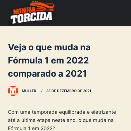
S
k
i
p
t
Veja o que muda na
o
c
Fórmula 1 em 2022
o
comparado a 2021
n
t
e
MÜLLER
23 DE DEZEMBRO DE 2021
n
t
Com uma temporada equilibrada e eletrizante
até a última etapa neste ano, o que muda na
Fórmula 1 em 2022?