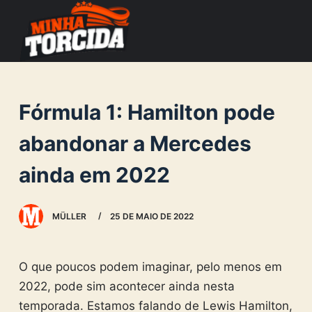
S
k
i
p
t
Fórmula 1: Hamilton pode
o
c
abandonar a Mercedes
o
ainda em 2022
n
t
e
MÜLLER
25 DE MAIO DE 2022
n
t
O que poucos podem imaginar, pelo menos em
2022, pode sim acontecer ainda nesta
temporada. Estamos falando de Lewis Hamilton,