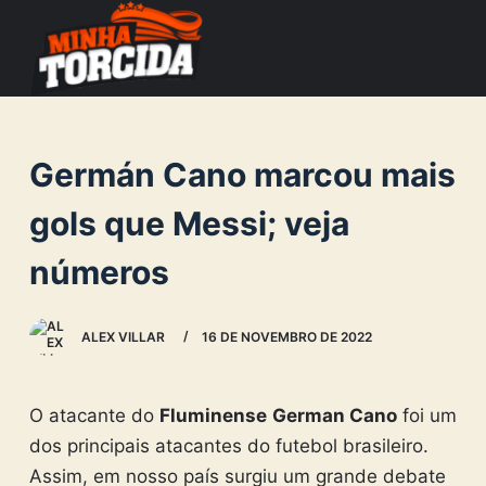
S
k
i
p
t
Germán Cano marcou mais
o
c
gols que Messi; veja
o
números
n
t
e
ALEX VILLAR
16 DE NOVEMBRO DE 2022
n
t
O atacante do
Fluminense
German Cano
foi um
dos principais atacantes do futebol brasileiro.
Assim, em nosso país surgiu um grande debate