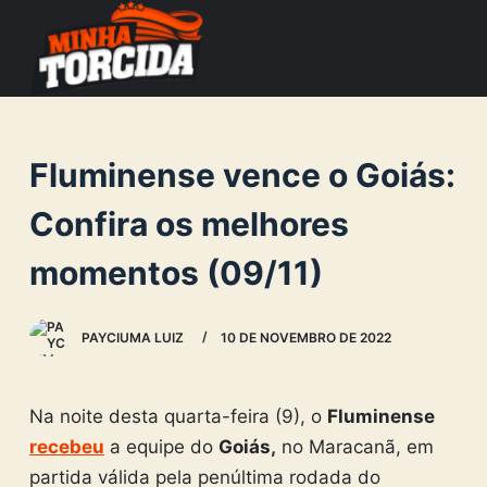
S
k
i
p
t
Fluminense vence o Goiás:
o
c
Confira os melhores
o
momentos (09/11)
n
t
e
PAYCIUMA LUIZ
10 DE NOVEMBRO DE 2022
n
t
Na noite desta quarta-feira (9), o
Fluminense
recebeu
a equipe do
Goiás,
no Maracanã, em
partida válida pela penúltima rodada do