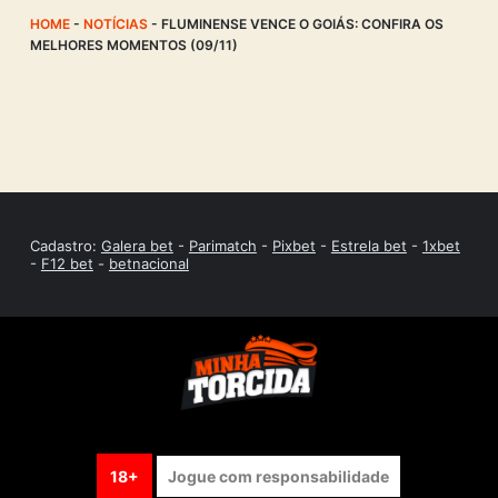
HOME
-
NOTÍCIAS
-
FLUMINENSE VENCE O GOIÁS: CONFIRA OS
MELHORES MOMENTOS (09/11)
Cadastro:
Galera bet
-
Parimatch
-
Pixbet
-
Estrela bet
-
1xbet
-
F12 bet
-
betnacional
18+
Jogue com responsabilidade