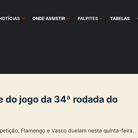
NOTÍCIAS
ONDE ASSISTIR
PALPITES
TABELAS
e do jogo da 34ª rodada do
tição, Flamengo e Vasco duelam nesta quinta-feira.