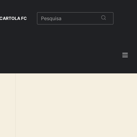
CARTOLA FC