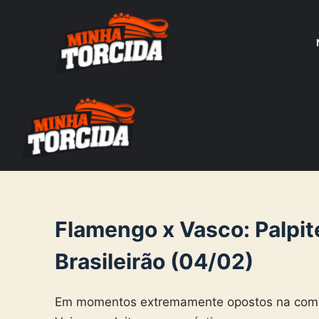
S
k
i
p
t
o
c
o
n
t
e
Flamengo x Vasco: Palpit
n
Brasileirão (04/02)
t
Em momentos extremamente opostos na compe