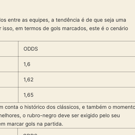
los entre as equipes, a tendência é de que seja uma
isso, em termos de gols marcados, este é o cenário
ODDS
1,6
1,62
1,65
 conta o histórico dos clássicos, e também o moment
elhores, o rubro-negro deve ser exigido pelo seu
em marcar gols na partida.