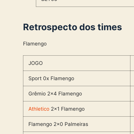
Retrospecto dos times
Flamengo
JOGO
Sport 0x Flamengo
Grêmio 2×4 Flamengo
Athletico
2×1 Flamengo
Flamengo 2×0 Palmeiras