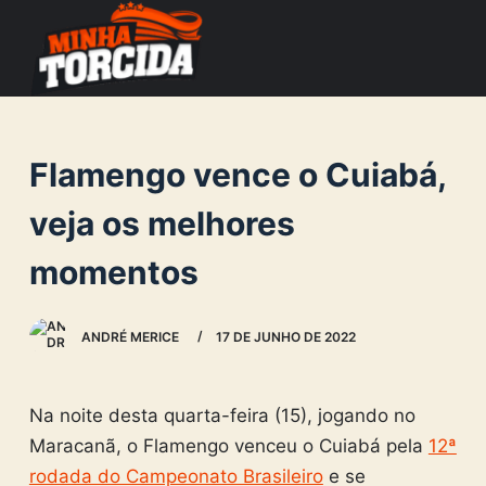
S
k
i
p
t
Flamengo vence o Cuiabá,
o
c
veja os melhores
o
momentos
n
t
e
ANDRÉ MERICE
17 DE JUNHO DE 2022
n
t
Na noite desta quarta-feira (15), jogando no
Maracanã, o Flamengo venceu o Cuiabá pela
12ª
rodada do Campeonato Brasileiro
e se