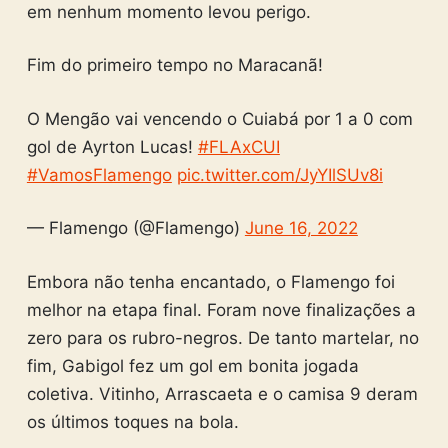
em nenhum momento levou perigo.
Fim do primeiro tempo no Maracanã!
O Mengão vai vencendo o Cuiabá por 1 a 0 com
gol de Ayrton Lucas!
#FLAxCUI
#VamosFlamengo
pic.twitter.com/JyYIlSUv8i
— Flamengo (@Flamengo)
June 16, 2022
Embora não tenha encantado, o Flamengo foi
melhor na etapa final. Foram nove finalizações a
zero para os rubro-negros. De tanto martelar, no
fim, Gabigol fez um gol em bonita jogada
coletiva. Vitinho, Arrascaeta e o camisa 9 deram
os últimos toques na bola.