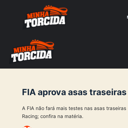
S
k
i
p
t
o
c
o
n
t
e
FIA aprova asas traseira
n
t
A FIA não fará mais testes nas asas traseira
Racing; confira na matéria.