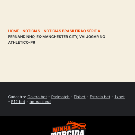
HOME
-
NOTÍCIAS
-
NOTICIAS BRASILEIRÃO SÉRIE A
-
FERNANDINHO, EX-MANCHESTER CITY, VAI JOGAR NO
ATHLÉTICO-PR
Cadastro:
Galera bet
-
Parimatch
-
Pixbet
-
Estrela bet
-
1xbet
-
F12 bet
-
betnacional