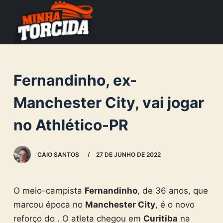
S
k
i
p
t
Fernandinho, ex-
o
c
Manchester City, vai jogar
o
no Athlético-PR
n
t
e
CAIO SANTOS
27 DE JUNHO DE 2022
n
t
O meio-campista
Fernandinho
, de 36 anos, que
marcou época no
Manchester City
, é o novo
reforço do . O atleta chegou em
Curitiba
na