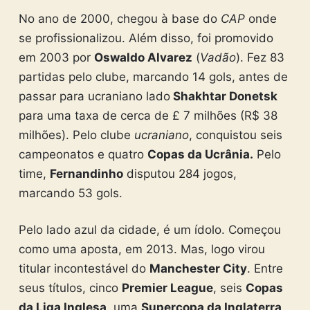
No ano de 2000, chegou à base do
CAP
onde
se profissionalizou. Além disso, foi promovido
em 2003 por
Oswaldo Alvarez
(
Vadão
). Fez 83
partidas pelo clube, marcando 14 gols, antes de
passar para ucraniano lado
Shakhtar Donetsk
para uma taxa de cerca de £ 7 milhões (R$ 38
milhões). Pelo clube
ucraniano
, conquistou seis
campeonatos e quatro
Copas da Ucrânia.
Pelo
time,
Fernandinho
disputou 284 jogos,
marcando 53 gols.
Pelo lado azul da cidade, é um ídolo. Começou
como uma aposta, em 2013. Mas, logo virou
titular incontestável do
Manchester City
. Entre
seus títulos, cinco
Premier League
, seis
Copas
da Liga Inglesa
, uma
Supercopa da Inglaterra