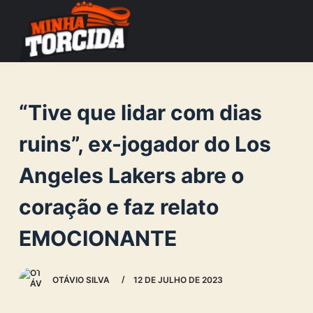
S
k
i
p
t
“Tive que lidar com dias
o
c
ruins”, ex-jogador do Los
o
Angeles Lakers abre o
n
t
coração e faz relato
e
n
EMOCIONANTE
t
OTÁVIO SILVA
12 DE JULHO DE 2023