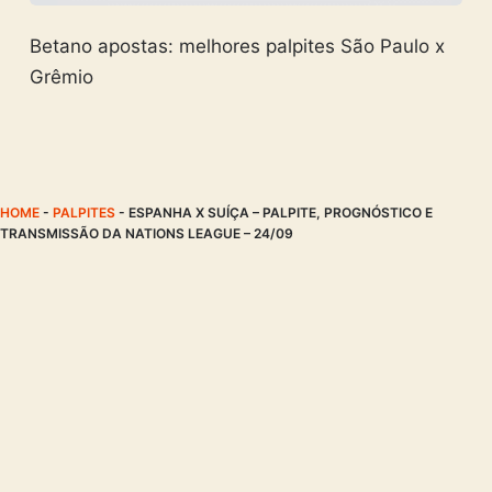
Betano apostas: melhores palpites São Paulo x
Grêmio
HOME
-
PALPITES
-
ESPANHA X SUÍÇA – PALPITE, PROGNÓSTICO E
TRANSMISSÃO DA NATIONS LEAGUE – 24/09