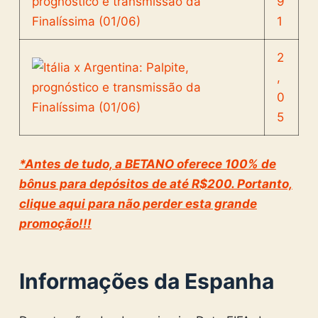
9
1
2
,
0
5
*Antes de tudo, a BETANO oferece 100% de
bônus para depósitos de até R$200. Portanto,
clique aqui para não perder esta grande
promoção!!!
Informações da Espanha