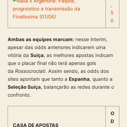
,
5
0
Ambas as equipes marcam:
nesse ínterim,
apesar das odds anteriores indicarem uma
vitória da
Suíça
, as melhores apostas indicam
que o placar final não terá apenas gols
da
Rossocrociati
. Assim sendo, as odds dos
sites apontam que tanto a
Espanha
, quanto a
Seleção Suíça
, balançarão as redes durante o
confronto.
O
D
CASA DE APOSTAS