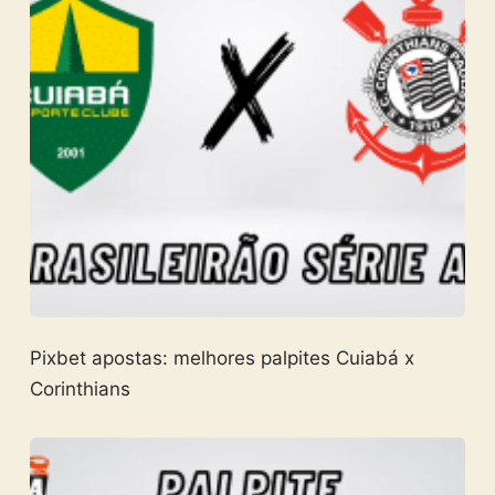
Pixbet apostas: melhores palpites Cuiabá x
Corinthians