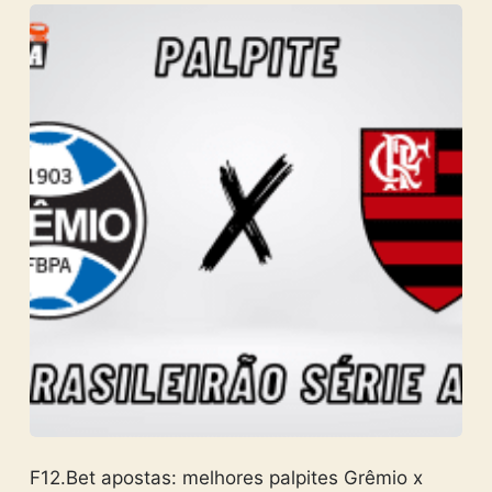
F12.Bet apostas: melhores palpites Grêmio x