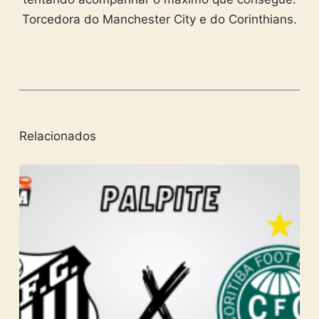
Torcedora do Manchester City e do Corinthians.
Relacionados