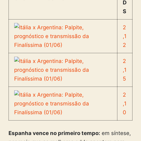
D
S
2
,1
2
2
,1
5
2
,1
0
Espanha vence no primeiro tempo:
em síntese,