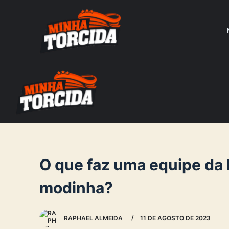
S
k
i
p
t
o
c
o
n
t
e
O que faz uma equipe da
n
modinha?
t
RAPHAEL ALMEIDA
11 DE AGOSTO DE 2023