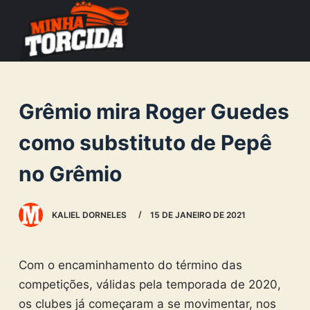
S
k
i
p
t
Grêmio mira Roger Guedes
o
c
como substituto de Pepê
o
no Grêmio
n
t
e
KALIEL DORNELES
15 DE JANEIRO DE 2021
n
t
Com o encaminhamento do término das
competições, válidas pela temporada de 2020,
os clubes já começaram a se movimentar, nos