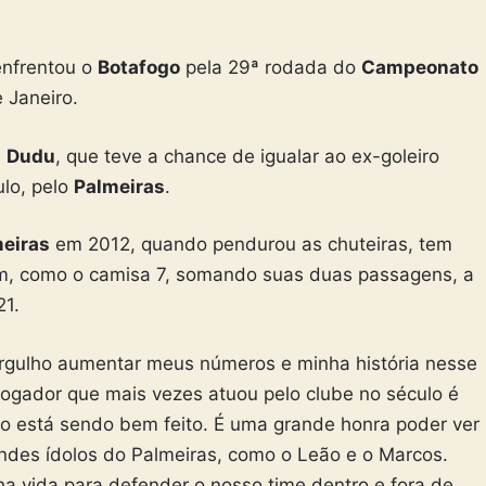
nfrentou o
Botafogo
pela 29ª rodada do
Campeonato
e Janeiro.
e
Dudu
, que teve a chance de igualar ao ex-goleiro
lo, pelo
Palmeiras
.
eiras
em 2012, quando pendurou as chuteiras, tem
im, como o camisa 7, somando suas duas passagens, a
21.
 orgulho aumentar meus números e minha história nesse
 jogador que mais vezes atuou pelo clube no século é
ho está sendo bem feito. É uma grande honra poder ver
des ídolos do Palmeiras, como o Leão e o Marcos.
a vida para defender o nosso time dentro e fora de