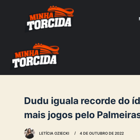
S
k
i
p
t
o
c
o
n
t
e
Dudu iguala recorde do 
n
mais jogos pelo Palmeira
t
LETÍCIA OZIECKI
4 DE OUTUBRO DE 2022