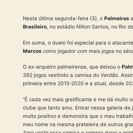
Nesta última segunda-feira (3), o
Palmeiras
e
Brasileiro
, no estádio Nilton Santos, no Rio d
Em suma, o duelo foi especial para o atacant
Marcos
como jogador com mais jogos no sécu
O ex-arqueiro palmeirense, que deixou o
Palm
392 jogos vestindo a camisa do
Verdão
. Ass
primeira entre 2015-2020 e a atual, desde 20
“É cada vez mais gratificante e me dá muito
clube que tanto amo. Entrar nessa galeria de
muito positivo e demonstra que o meu trabal
meu nome na mesma prateleira de outros gran
Amo vestir essa camisa e sempre darei a minh