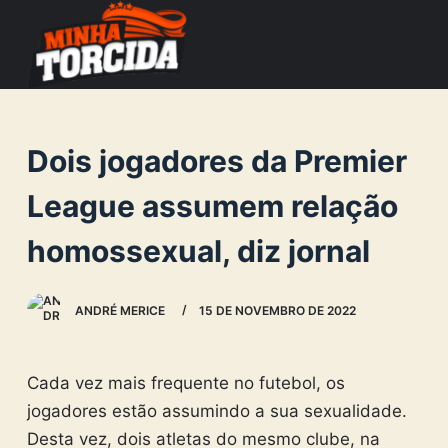
S
k
i
p
t
Dois jogadores da Premier
o
c
League assumem relação
o
homossexual, diz jornal
n
t
e
ANDRÉ MERICE
15 DE NOVEMBRO DE 2022
n
t
Cada vez mais frequente no futebol, os
jogadores estão assumindo a sua sexualidade.
Desta vez, dois atletas do mesmo clube, na