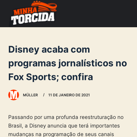
S
k
i
p
t
Disney acaba com
o
c
programas jornalísticos no
o
Fox Sports; confira
n
t
e
MÜLLER
11 DE JANEIRO DE 2021
n
t
Passando por uma profunda reestruturação no
Brasil, a Disney anuncia que terá importantes
mudanças na programação de seus canais