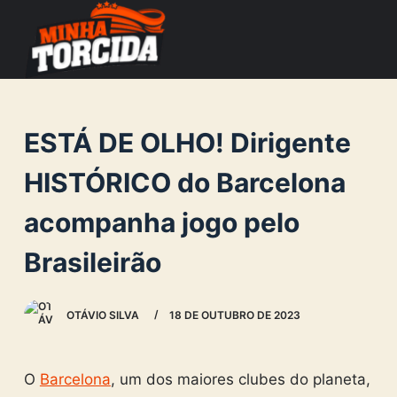
S
k
i
p
t
ESTÁ DE OLHO! Dirigente
o
c
HISTÓRICO do Barcelona
o
acompanha jogo pelo
n
t
Brasileirão
e
n
OTÁVIO SILVA
18 DE OUTUBRO DE 2023
t
O
Barcelona
, um dos maiores clubes do planeta,