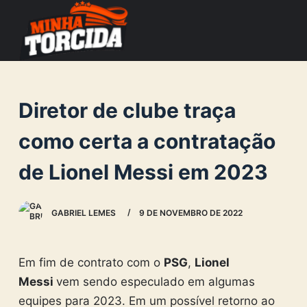
S
k
i
p
t
Diretor de clube traça
o
c
como certa a contratação
o
de Lionel Messi em 2023
n
t
e
GABRIEL LEMES
9 DE NOVEMBRO DE 2022
n
t
Em fim de contrato com o
PSG
,
Lionel
Messi
vem sendo especulado em algumas
equipes para 2023. Em um possível retorno ao