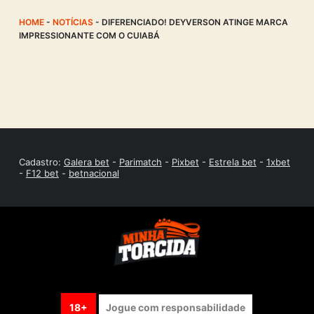
HOME
-
NOTÍCIAS
-
DIFERENCIADO! DEYVERSON ATINGE MARCA
IMPRESSIONANTE COM O CUIABÁ
Cadastro:
Galera bet
-
Parimatch
-
Pixbet
-
Estrela bet
-
1xbet
-
F12 bet
-
betnacional
18+
Jogue com responsabilidade