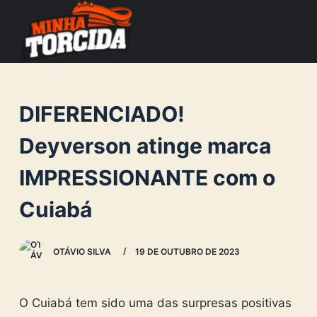
S
k
i
p
t
DIFERENCIADO!
o
c
Deyverson atinge marca
o
IMPRESSIONANTE com o
n
t
Cuiabá
e
n
OTÁVIO SILVA
19 DE OUTUBRO DE 2023
t
O Cuiabá tem sido uma das surpresas positivas