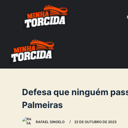
S
k
i
p
t
o
c
o
n
t
e
Defesa que ninguém pass
n
Palmeiras
t
RAFAEL SINGELO
22 DE OUTUBRO DE 2023