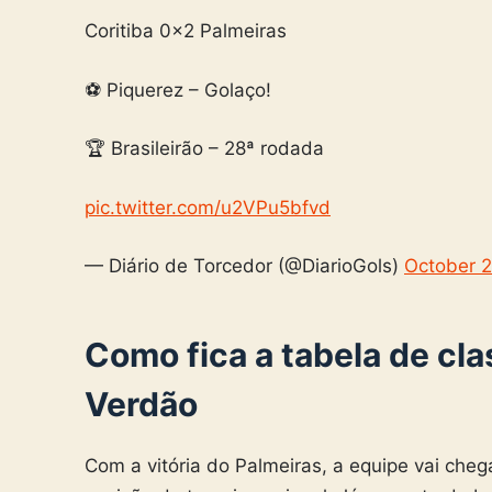
Coritiba 0x2 Palmeiras
⚽️ Piquerez – Golaço!
🏆 Brasileirão – 28ª rodada
pic.twitter.com/u2VPu5bfvd
— Diário de Torcedor (@DiarioGols)
October 2
Como fica a tabela de cla
Verdão
Com a vitória do Palmeiras, a equipe vai che