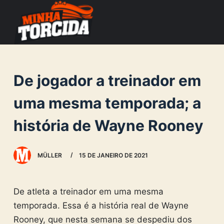
S
k
i
p
t
De jogador a treinador em
o
c
uma mesma temporada; a
o
história de Wayne Rooney
n
t
e
MÜLLER
15 DE JANEIRO DE 2021
n
t
De atleta a treinador em uma mesma
temporada. Essa é a história real de Wayne
Rooney, que nesta semana se despediu dos