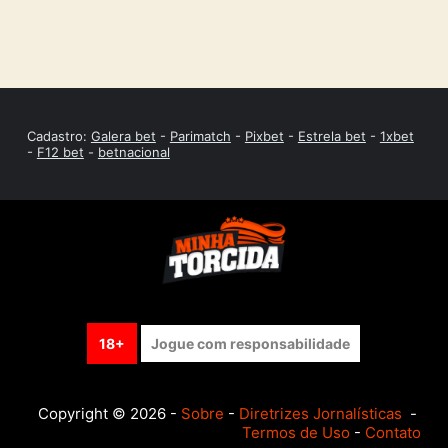
Cadastro:
Galera bet
-
Parimatch
-
Pixbet
-
Estrela bet
-
1xbet
-
F12 bet
-
betnacional
18+
Jogue com responsabilidade
Copyright © 2026 -
Sobre
-
Diretrizes Jornalísticas
-
Termos de Uso
-
Contato