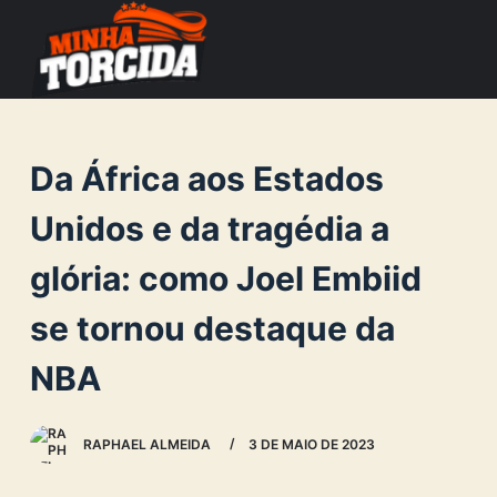
S
k
i
p
t
Da África aos Estados
o
c
Unidos e da tragédia a
o
glória: como Joel Embiid
n
t
se tornou destaque da
e
n
NBA
t
RAPHAEL ALMEIDA
3 DE MAIO DE 2023