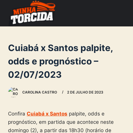
S
k
i
p
t
Cuiabá x Santos palpite,
o
c
odds e prognóstico –
o
02/07/2023
n
t
e
CAROLINA CASTRO
2 DE JULHO DE 2023
n
t
Confira
Cuiabá x Santos
palpite, odds e
prognóstico, em partida que acontece neste
domingo (2), a partir das 18h30 (horário de