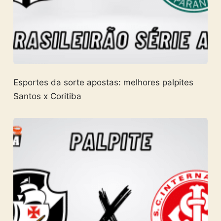
Esportes da sorte apostas: melhores palpites
Santos x Coritiba