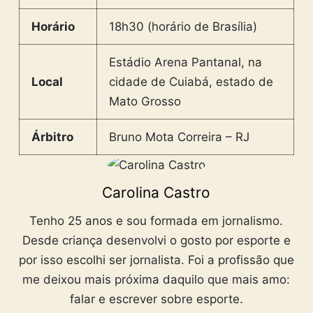
Horário
18h30 (horário de Brasília)
Estádio Arena Pantanal, na
Local
cidade de Cuiabá, estado de
Mato Grosso
Árbitro
Bruno Mota Correira – RJ
Carolina Castro
Tenho 25 anos e sou formada em jornalismo.
Desde criança desenvolvi o gosto por esporte e
por isso escolhi ser jornalista. Foi a profissão que
me deixou mais próxima daquilo que mais amo:
falar e escrever sobre esporte.