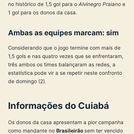
no histórico de 1,5 gol para o
Alvinegro Praiano
e
1 gol para os donos da casa.
Ambas as equipes marcam: sim
Considerando que o jogo termine com mais de
1,5 gols e nas quatro vezes que se enfrentaram,
três ambos os times balançaram as redes, a
estatística pode vir a se repetir neste confronto
de domingo (2).
Informações do Cuiabá
Os donos da casa apresentam a pior campanha
como mandante no
Brasileirão
sem ter vencido