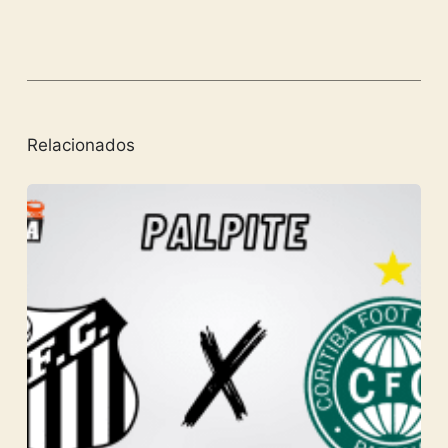
Relacionados