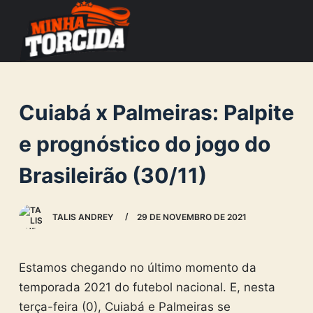
S
k
i
p
t
Cuiabá x Palmeiras: Palpite
o
c
e prognóstico do jogo do
o
Brasileirão (30/11)
n
t
e
TALIS ANDREY
29 DE NOVEMBRO DE 2021
n
t
Estamos chegando no último momento da
temporada 2021 do futebol nacional. E, nesta
terça-feira (0), Cuiabá e Palmeiras se