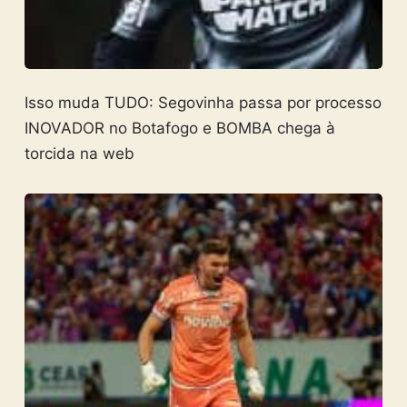
Isso muda TUDO: Segovinha passa por processo
INOVADOR no Botafogo e BOMBA chega à
torcida na web