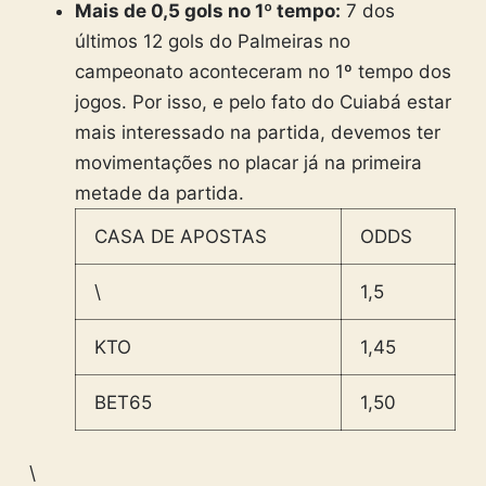
Mais de 0,5 gols no 1º tempo:
7 dos
últimos 12 gols do Palmeiras no
campeonato aconteceram no 1º tempo dos
jogos. Por isso, e pelo fato do Cuiabá estar
mais interessado na partida, devemos ter
movimentações no placar já na primeira
metade da partida.
CASA DE APOSTAS
ODDS
\
1,5
KTO
1,45
BET65
1,50
\