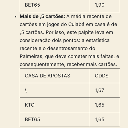
BET65
1,90
Mais de ,5 cartões:
A média recente de
cartões em jogos do Cuiabá em casa é de
,5 cartões. Por isso, este palpite leva em
consideração dois pontos: a estatística
recente e o desentrosamento do
Palmeiras, que deve cometer mais faltas, e
consequentemente, receber mais cartões.
CASA DE APOSTAS
ODDS
\
1,67
KTO
1,65
BET65
1,65