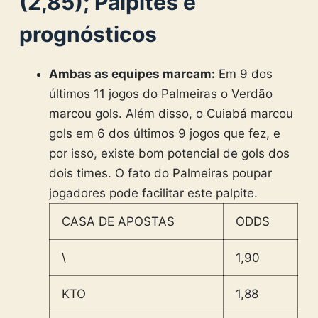
(2,85); Palpites e
prognósticos
Ambas as equipes marcam:
Em 9 dos
últimos 11 jogos do Palmeiras o Verdão
marcou gols. Além disso, o Cuiabá marcou
gols em 6 dos últimos 9 jogos que fez, e
por isso, existe bom potencial de gols dos
dois times. O fato do Palmeiras poupar
jogadores pode facilitar este palpite.
CASA DE APOSTAS
ODDS
\
1,90
KTO
1,88