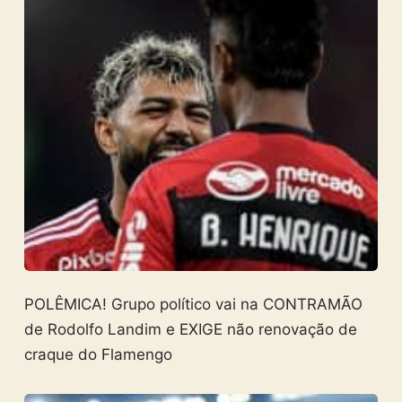
POLÊMICA! Grupo político vai na CONTRAMÃO
de Rodolfo Landim e EXIGE não renovação de
craque do Flamengo