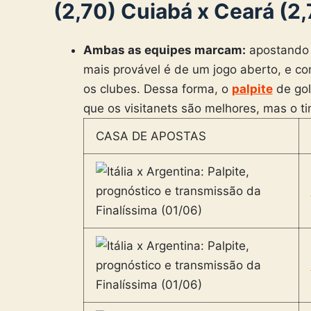
(2,70)
Cuiabá x Ceará
(2,
Ambas as equipes marcam:
apostando p
mais provável é de um jogo aberto, e c
os clubes. Dessa forma, o
palpite
de gol
que os visitanets são melhores, mas o 
CASA DE APOSTAS