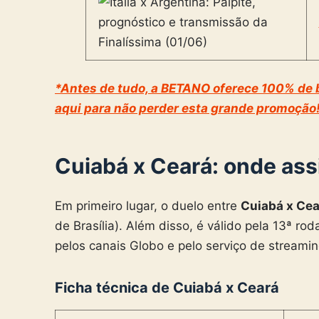
*Antes de tudo, a BETANO oferece 100% de b
aqui para não perder esta grande promoção!
Cuiabá x Ceará
: onde ass
Em primeiro lugar, o duelo entre
Cuiabá x Ce
de Brasília). Além disso, é válido pela 13ª ro
pelos canais Globo e pelo serviço de streami
Ficha técnica de
Cuiabá x Ceará