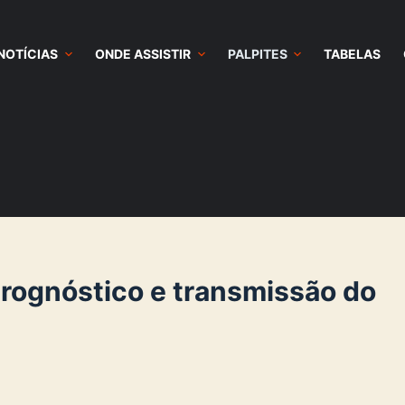
NOTÍCIAS
ONDE ASSISTIR
PALPITES
TABELAS
 prognóstico e transmissão do