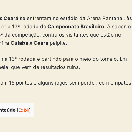
x Ceará
se enfrentam no estádio da Arena Pantanal, às
o pela 13ª rodada do
Campeonato Brasileiro
. A saber, o
ª da competição, contra os visitantes que estão no
nfira
Cuiabá x Ceará
palpite.
 na 13ª rodada e partindo para o meio do torneio. Em
ela, que vem de resultados ruins.
com 15 pontos e alguns jogos sem perder, com empates
nteúdo
[
Exibir
]