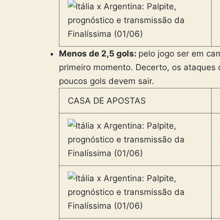
Menos de 2,5 gols:
pelo jogo ser em c
primeiro momento. Decerto, os ataques d
poucos gols devem sair.
CASA DE APOSTAS