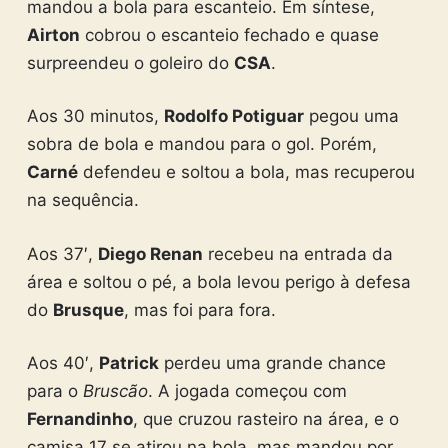
mandou a bola para escanteio. Em síntese,
Airton
cobrou o escanteio fechado e quase
surpreendeu o goleiro do
CSA
.
Aos 30 minutos,
Rodolfo Potiguar
pegou uma
sobra de bola e mandou para o gol. Porém,
Carné
defendeu e soltou a bola, mas recuperou
na sequência.
Aos 37′,
Diego Renan
recebeu na entrada da
área e soltou o pé, a bola levou perigo à defesa
do
Brusque
, mas foi para fora.
Aos 40′,
Patrick
perdeu uma grande chance
para o
Bruscão
. A jogada começou com
Fernandinho
, que cruzou rasteiro na área, e o
camisa 17 se atirou na bola, mas mandou por