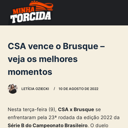
S
k
i
p
t
CSA vence o Brusque –
o
c
veja os melhores
o
momentos
n
t
e
LETÍCIA OZIECKI
10 DE AGOSTO DE 2022
n
t
Nesta terça-feira (9),
CSA
x Brusque
se
enfrentaram pela 23ª rodada da edição 2022 da
Série B do Campeonato Brasileiro
. O duelo