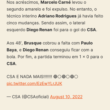
Nos acréscimos,
Marcelo Carné
levou o
segundo amarelo e foi expulso. No entanto, o
técnico interino
Adriano Rodrigues
já havia feito
cinco mudanças. Sendo assim, o lateral
esquerdo
Diego Renan
foi para o gol do
CSA
.
Aos 48′,
Brusque
cobrou a falta com
Paulo
Baya
, e
Diego Renan
conseguiu ficar com a
bola. Por fim, a partida terminou em 1 x 0 para o
CSA
.
CSA E NADA MAIS!!!!!!! 🔵⚪️🔵⚪️🔵⚪️
pic.twitter.com/EzEwYLrJUK
— CSA (@CSAoficial)
August 10, 2022