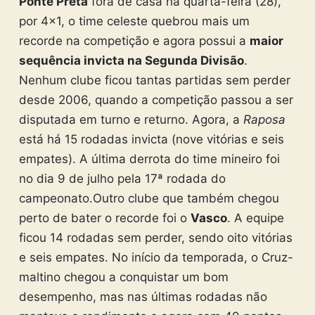
Ponte Preta
fora de casa na quarta-feira (28),
por 4×1, o time celeste quebrou mais um
recorde na competição e agora possui a
maior
sequência invicta na Segunda Divisão
.
Nenhum clube ficou tantas partidas sem perder
desde 2006, quando a competição passou a ser
disputada em turno e returno. Agora, a
Raposa
está há 15 rodadas invicta (nove vitórias e seis
empates). A última derrota do time mineiro foi
no dia 9 de julho pela 17ª rodada do
campeonato.
Outro clube que também chegou
perto de bater o recorde foi o
Vasco
. A equipe
ficou 14 rodadas sem perder, sendo oito vitórias
e seis empates.
No início da temporada, o Cruz-
maltino chegou a conquistar um bom
desempenho, mas nas últimas rodadas não