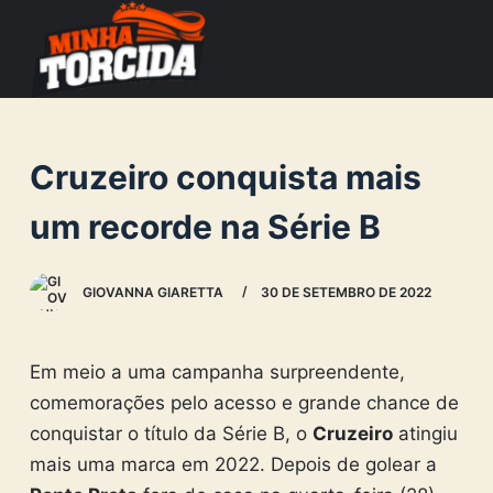
S
k
i
p
t
Cruzeiro conquista mais
o
c
um recorde na Série B
o
n
GIOVANNA GIARETTA
30 DE SETEMBRO DE 2022
t
e
n
Em meio a uma campanha surpreendente,
t
comemorações pelo acesso e grande chance de
conquistar o título da Série B, o
Cruzeiro
atingiu
mais uma marca em 2022.
Depois de golear a