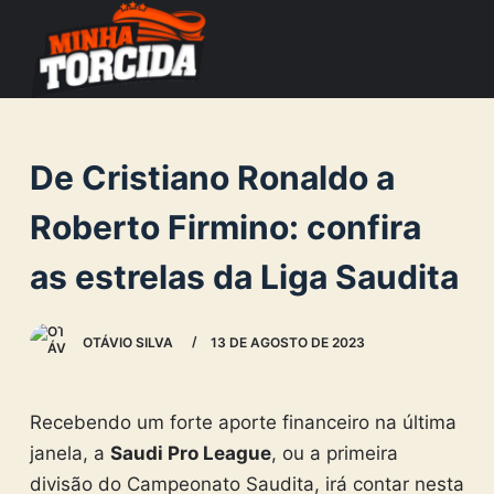
S
k
i
p
t
De Cristiano Ronaldo a
o
c
Roberto Firmino: confira
o
as estrelas da Liga Saudita
n
t
e
OTÁVIO SILVA
13 DE AGOSTO DE 2023
n
t
Recebendo um forte aporte financeiro na última
janela, a
Saudi Pro League
, ou a primeira
divisão do Campeonato Saudita, irá contar nesta