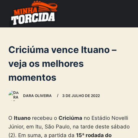
S
k
i
p
t
Criciúma vence Ituano –
o
c
veja os melhores
o
momentos
n
t
e
DARA OLIVEIRA
3 DE JULHO DE 2022
n
t
O
Ituano
recebeu o
Criciúma
no Estádio Novelli
Júnior, em Itu, São Paulo, na tarde deste sábado
(2). Em suma, a partida da
15ª rodada do