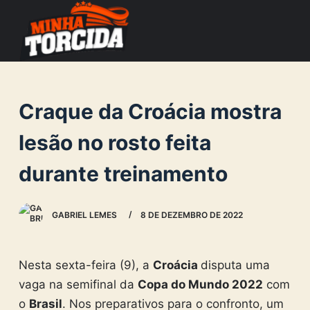
S
k
i
p
t
Craque da Croácia mostra
o
c
lesão no rosto feita
o
durante treinamento
n
t
e
GABRIEL LEMES
8 DE DEZEMBRO DE 2022
n
t
Nesta sexta-feira (9), a
Croácia
disputa uma
vaga na semifinal da
Copa do Mundo 2022
com
o
Brasil
. Nos preparativos para o confronto, um