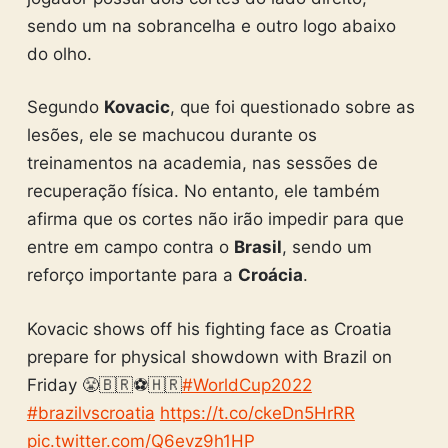
sendo um na sobrancelha e outro logo abaixo
do olho.
Segundo
Kovacic
, que foi questionado sobre as
lesões, ele se machucou durante os
treinamentos na academia, nas sessões de
recuperação física. No entanto, ele também
afirma que os cortes não irão impedir para que
entre em campo contra o
Brasil
, sendo um
reforço importante para a
Croácia
.
Kovacic shows off his fighting face as Croatia
prepare for physical showdown with Brazil on
Friday 😤🇧🇷⚽️🇭🇷
#WorldCup2022
#brazilvscroatia
https://t.co/ckeDn5HrRR
pic.twitter.com/Q6evz9h1HP