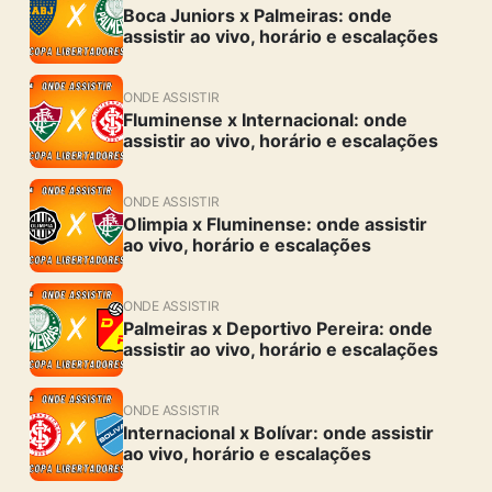
Boca Juniors x Palmeiras: onde
assistir ao vivo, horário e escalações
ONDE ASSISTIR
Fluminense x Internacional: onde
assistir ao vivo, horário e escalações
ONDE ASSISTIR
Olimpia x Fluminense: onde assistir
ao vivo, horário e escalações
ONDE ASSISTIR
Palmeiras x Deportivo Pereira: onde
assistir ao vivo, horário e escalações
ONDE ASSISTIR
Internacional x Bolívar: onde assistir
ao vivo, horário e escalações