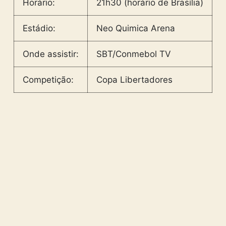
Horário:
21h30 (horário de Brasília)
Estádio:
Neo Quimica Arena
Onde assistir:
SBT/Conmebol TV
Competição:
Copa Libertadores