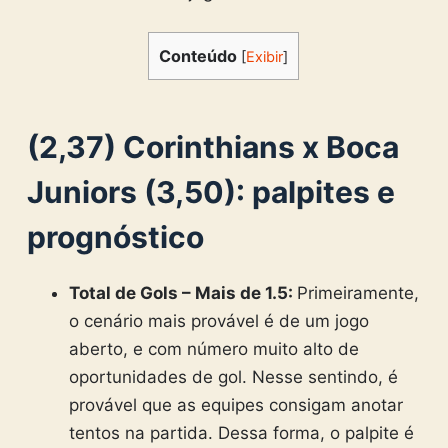
Conteúdo
[
Exibir
]
(2,37)
Corinthians x Boca
Juniors
(3,50): palpites e
prognóstico
Total de Gols – Mais de 1.5:
Primeiramente,
o cenário mais provável é de um jogo
aberto, e com número muito alto de
oportunidades de gol. Nesse sentindo, é
provável que as equipes consigam anotar
tentos na partida. Dessa forma, o palpite é