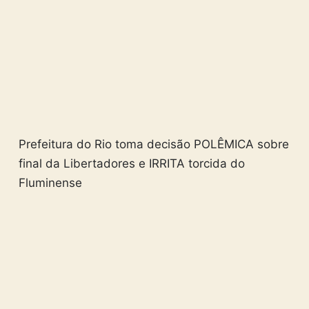
Prefeitura do Rio toma decisão POLÊMICA sobre
final da Libertadores e IRRITA torcida do
Fluminense