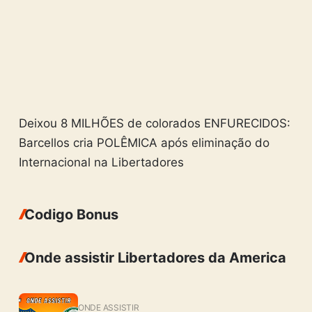
Deixou 8 MILHÕES de colorados ENFURECIDOS:
Barcellos cria POLÊMICA após eliminação do
Internacional na Libertadores
Codigo Bonus
Onde assistir Libertadores da America
ONDE ASSISTIR