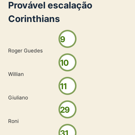
Provável escalação
Corinthians
9
Roger Guedes
10
Willian
11
Giuliano
29
Roni
31