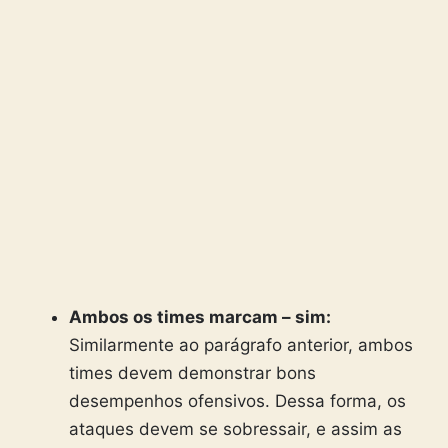
Ambos os times marcam – sim:
Similarmente ao parágrafo anterior, ambos
times devem demonstrar bons
desempenhos ofensivos. Dessa forma, os
ataques devem se sobressair, e assim as