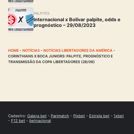
PALPITES
Internacional x Bolívar palpite, odds e
prognóstico – 29/08/2023
HOME
-
NOTÍCIAS
-
NOTICIAS LIBERTADORES DA AMÉRICA
-
CORINTHIANS X BOCA JUNIORS: PALPITE, PROGNÓSTICO E
TRANSMISSÃO DA COPA LIBERTADORES (28/06)
Cadastro:
Galera bet
-
Parimatch
-
Pixbet
-
Estrela bet
-
1xbet
-
F12 bet
-
betnacional