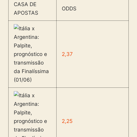
CASA DE
ODDS
APOSTAS
2,37
2,25